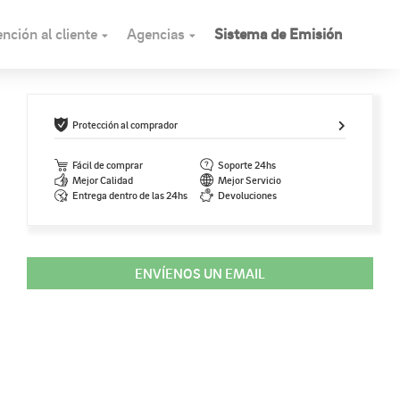
nción al cliente
Agencias
Sistema de Emisión
Protección al comprador
Fácil de comprar
Soporte 24hs
Mejor Calidad
Mejor Servicio
Entrega dentro de las 24hs
Devoluciones
ENVÍENOS UN EMAIL