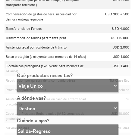
transporte terrestre )
Compensación de gastos de 1era. necesidad por
USD 300 + 500
demora entrega equipaje
Transferencia de Fondos
USD 4.000
Transferencia de fondos para fianza penal
USD 15.000
Asistencia legal por accidente de tránsito
USD 2.000
Bolso protegido (excluyente para menores de 14 años)
USD 1.000
Electrónicos protegidos (excluyente para menores de
USD 1.400
14 años)
Qué productos necesitas?
Repatriación por quiebra de la compañía aérea
Tkt Clase Eco
Práctica deportiva amateur
Incluido
A dónde vas?
Asistencia médica en cruceros en caso de enfermedad
Si
o accidente
Cobertura Plus para Embarazadas (h/ 32 semanas de
USD 10.000
gestación)
Cuándo viajas?
Maximo de dias
90 días