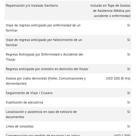
Repatriación y/o traslado Sanitario
Incluido en Tope de Gastos
de Asistencia Médica por
accidente o enfermedad
Viaje de regreso anticipado por enfermedad de un
Si
familiar
Viaje de regreso anticipado por fallecimiento de un
Si
familiar
Regreso Anticipado por Enfermedad o Accidente del
Si
Titular
Regreso anticipado por siniestro en domicilio del titular
Si
Gastos por vuelo demorado (Hotel, Comunicaciones y
USD 200 (6 hrs)
Alimentación)
Seguimiento de Viaje / Crucero
Si
Sustitución de ejecutivos
Si
Localización y asistencia en caso de extravío de
Si
documentos
Línea de consultas
Si
Compensación por perdida de equipaje ( no aplica
USD 1.200