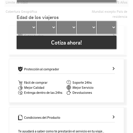
Límite de edad
75 Años
Cobertura Geográfica
Mundial excepto País de
Edad de los viajeros
residencia
Cotiza tu plan
Cotiza ahora!
Protección al comprador
Fácil de comprar
Soporte 24hs
Mejor Calidad
Mejor Servicio
Entrega dentro de las 24hs
Devoluciones
Condiciones del Producto
Te ayudará a saber como te prestarán el servicio en tu viaje..