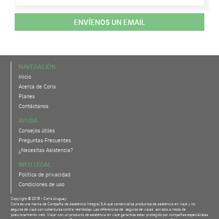
ENVÍENOS UN EMAIL
NAVEGACIÓN
Inicio
Acerca de Coris
Planes
Contáctanos
AYUDA
Consejos útiles
Preguntas Frecuentes
¿Necesitas Asistencia?
INFO LEGAL
Política de privacidad
Condiciones de uso
Copyright © 2018 - Coris Uruguay
Coris es una marca de Compañía de Asistencia Integral S.A que comercializa productos de asistencia en viaje y no
seguros de viaje con coberturas contra reembolso. Las referencias de "seguros de viajes" son solo a modo de
posicionamiento web. Viajar con un producto de asistencia en viaje garantiza estar protegido por compañías especialistas