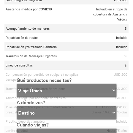
Asistencia médica por COVID19
Incluido en el tope de
cobertura de Asistencia
Médica
Acompañamiento de menores
Si
Repatriación de restos
Incluido
Repatriación y/o traslado Sanitario
Incluido
Transmisión de Mensajes Urgentes
Si
Línea de consultas
Si
Compensación por perdida de equipaje ( no aplica
USD 200
Qué productos necesitas?
transporte terrestre )
Transferencia de fondos para fianza penal
USD 300
Asistencia legal por accidente de tránsito
USD 300
A dónde vas?
1º asistencia médica por enfermedad crónica o
USD 1.000 / USD 66
preexistente
diarios / Máximo 15 días
Práctica deportiva amateur
Incluido
Cuándo viajas?
Límite de edad
Hasta 75 años