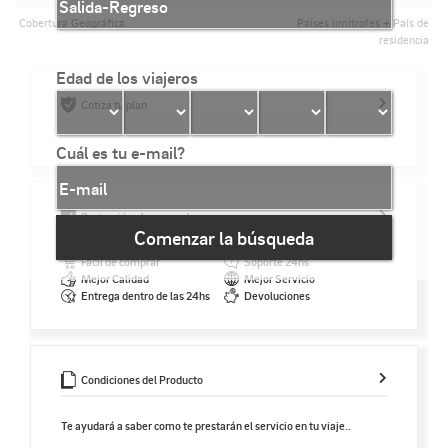
Cobertura Geográfica
Países limítrofes + País de
residencia
Edad de los viajeros
Cotiza tu plan
Cuál es tu e-mail?
Protección al comprador
Comenzar la búsqueda
Fácil de comprar
Soporte 24hs
Mejor Calidad
Mejor Servicio
Entrega dentro de las 24hs
Devoluciones
Condiciones del Producto
Te ayudará a saber como te prestarán el servicio en tu viaje..