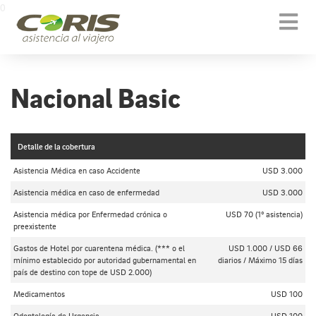
0
Togg
navi
Nacional Basic
Detalle de la cobertura
Asistencia Médica en caso Accidente
USD 3.000
Asistencia médica en caso de enfermedad
USD 3.000
Asistencia médica por Enfermedad crónica o
USD 70 (1º asistencia)
preexistente
Gastos de Hotel por cuarentena médica. (*** o el
USD 1.000 / USD 66
mínimo establecido por autoridad gubernamental en
diarios / Máximo 15 días
país de destino con tope de USD 2.000)
Medicamentos
USD 100
Odontología de Urgencia
USD 100