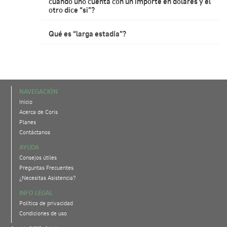
cuando uno cuenta con un importe en dólares y el
otro dice “si”?
Qué es “larga estadía”?
NAVEGACIÓN
Inicio
Acerca de Coris
Planes
Contáctanos
AYUDA
Consejos útiles
Preguntas Frecuentes
¿Necesitas Asistencia?
INFO LEGAL
Política de privacidad
Condiciones de uso