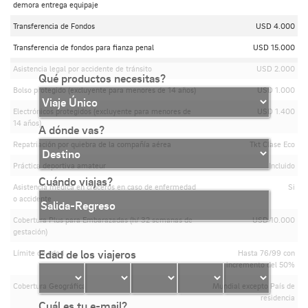
demora entrega equipaje
Transferencia de Fondos
USD 4.000
Transferencia de fondos para fianza penal
USD 15.000
Asistencia legal por accidente de tránsito
USD 2.000
Qué productos necesitas?
Bolso protegido (excluyente para menores de 14 años)
USD 1.000
Electrónicos protegidos (excluyente para menores de
USD 1.400
14 años)
A dónde vas?
Repatriación por quiebra de la compañía aérea
Tkt Clase Eco
Práctica deportiva amateur
Incluido
Cuándo viajas?
Asistencia médica en cruceros en caso de enfermedad
Si
o accidente
Cobertura Plus para Embarazadas (h/ 32 semanas de
USD 10.000
gestación)
Edad de los viajeros
Límite de edad
Hasta 76/99 con
incremento del 50%
Cobertura Geográfica
Mundial excepto País de
residencia
Cuál es tu e-mail?