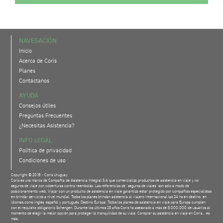
NAVEGACIÓN
Inicio
Acerca de Coris
Planes
Contáctanos
AYUDA
Consejos útiles
Preguntas Frecuentes
¿Necesitas Asistencia?
INFO LEGAL
Política de privacidad
Condiciones de uso
Copyright © 2018 - Coris Uruguay
Coris es una marca de Compañía de Asistencia Integral S.A que comercializa productos de asistencia en viaje y no
seguros de viaje con coberturas contra reembolso. Las referencias de "seguros de viajes" son solo a modo de
posicionamiento web. Viajar con un producto de asistencia en viaje garantiza estar protegido por compañías especialistas
en brindar servicios a nivel mundial. Todos los planes brindan asistencia al viajero internacional las 24 hs en destino, en
idiomas como inglés, español y portugués. Destino Europa: Todos los planes de asistencia en viaje para Europa cumplen
con el requisito obligatorio Schengen. Durante los últimos 25 años Coris ha asesorado a más de 5.000.000 de usuarios al
momento de elegir la mejor opción para proteger la tranquilidad de su viaje. Comprar su asistencia en viaje en Coris... es
más.