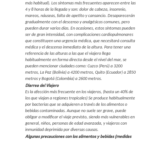
más habitual). Los síntomas más frecuentes aparecen entre las
4 y 8 horas de la llegada y son: dolor de cabeza, insomnio,
mareos, náuseas, falta de apetito y cansancio. Desaparecerán
gradualmente con el descenso y analgésicos comunes, pero
pueden durar varios días. En ocasiones, estos síntomas pueden
ser de gran intensidad, con complicaciones cardiopulmonares
que constituyen una urgencia médica, que necesitará consulta
médica y el descenso inmediato de la altura. Para tener una
referencia de las alturas a las que el viajero llega
habitualmente en forma directa desde el nivel del mar, se
pueden mencionar ciudades como: Cuzco (Perú) a 3200
metros, La Paz (Bolivia) a 4200 metros, Quito (Ecuador) a 2850
metros y Bogotá (Colombia) a 2600 metros.
Diarrea del Viajero
Es la afección más frecuente en los viajeros, (hasta un 40% de
los que viajan a regiones tropicales) Se produce habitualmente
por bacterias que se adquieren a través de los alimentos o
bebidas contaminadas. Aunque no suele ser grave, puede
obligar a modificar el viaje previsto, siendo más vulnerables en
general, niños, personas de edad avanzada, y viajeros con
inmunidad deprimida por diversas causas.
Algunas precauciones con los alimentos y bebidas (medidas