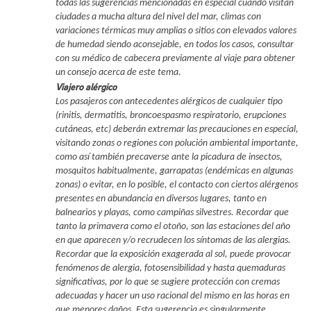
todas las sugerencias mencionadas en especial cuando visitan
ciudades a mucha altura del nivel del mar, climas con
variaciones térmicas muy amplias o sitios con elevados valores
de humedad siendo aconsejable, en todos los casos, consultar
con su médico de cabecera previamente al viaje para obtener
un consejo acerca de este tema.
Viajero alérgico
Los pasajeros con antecedentes alérgicos de cualquier tipo
(rinitis, dermatitis, broncoespasmo respiratorio, erupciones
cutáneas, etc) deberán extremar las precauciones en especial,
visitando zonas o regiones con polución ambiental importante,
como así también precaverse ante la picadura de insectos,
mosquitos habitualmente, garrapatas (endémicas en algunas
zonas) o evitar, en lo posible, el contacto con ciertos alérgenos
presentes en abundancia en diversos lugares, tanto en
balnearios y playas, como campiñas silvestres. Recordar que
tanto la primavera como el otoño, son las estaciones del año
en que aparecen y/o recrudecen los síntomas de las alergias.
Recordar que la exposición exagerada al sol, puede provocar
fenómenos de alergia, fotosensibilidad y hasta quemaduras
significativas, por lo que se sugiere protección con cremas
adecuadas y hacer un uso racional del mismo en las horas en
que menores daños. Esta sugerencia es singularmente