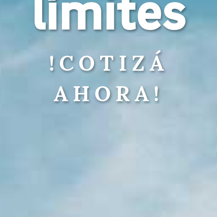
límites
!COTIZÁ
AHORA!